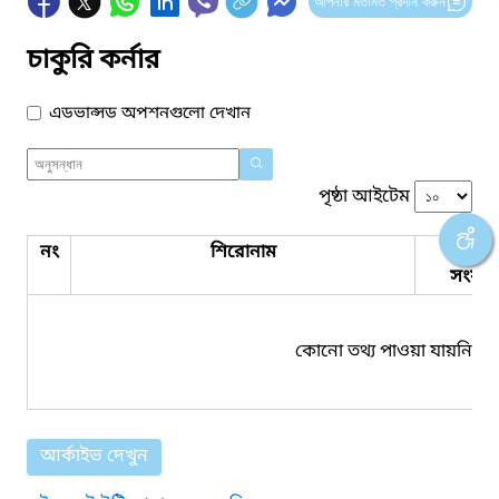
আপনার মতামত প্রদান করুন
চাকুরি কর্নার
এডভান্সড অপশনগুলো দেখান
পৃষ্ঠা আইটেম
নং
শিরোনাম
পিডিএ
সংযুক্ত
কোনো তথ্য পাওয়া যায়নি।
আর্কাইভ দেখুন