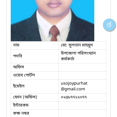
নাম
মো: সুলতান মাহমুদ
উপজেলা পরিসংখ্যান
পদবি
কর্মকর্তা
অফিস
ওয়েব পোর্টল
usojoypurhat
ইমেইল
@gmail.com
ফোন (অফিস)
০২৫৮৭৭২২০৭৭
ইন্টারকম
কক্ষ নম্বর