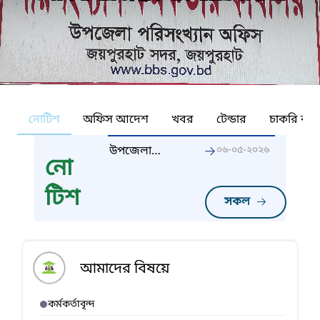
নোটিশ
অফিস আদেশ
খবর
টেন্ডার
চাকরি কর্ন
উপজেলা
০৬-০৫-২০২৬
নো
পরিসংখ্যান
অফিস,
টিশ
জয়পুরহাট
সকল
সদরের GPMS
এর কমিটি গঠন
আমাদের বিষয়ে
কর্মকর্তাবৃন্দ