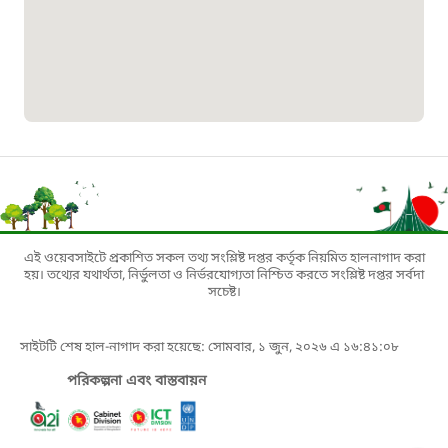
মাদকদ্রব্য নিয়ন্ত্রণ হটলাইন
১৬১১৩
জরুরী অভ্যন্তরীণ নৌ-পরিবহন হটলাইন
১৬৪৪৫
পাসপোর্ট বাতায়ন হটলাইন
এই ওয়েবসাইটে প্রকাশিত সকল তথ্য সংশ্লিষ্ট দপ্তর কর্তৃক নিয়মিত হালনাগাদ করা
১৬১৭১
হয়। তথ্যের যথার্থতা, নির্ভুলতা ও নির্ভরযোগ্যতা নিশ্চিত করতে সংশ্লিষ্ট দপ্তর সর্বদা
সচেষ্ট।
বাংলাদেশ মুক্তিযোদ্ধা কল্যাণ ট্রাস্ট
সাইটটি শেষ হাল-নাগাদ করা হয়েছে: সোমবার, ১ জুন, ২০২৬ এ ১৬:৪১:০৮
১৬১৩৫
পরিকল্পনা এবং বাস্তবায়ন
প্রবাসী কল সেন্টার