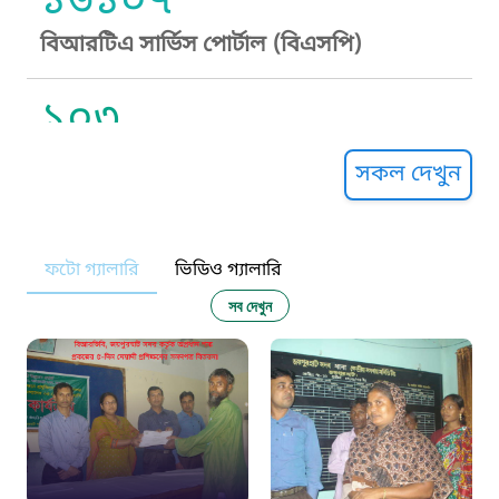
১৬১০৭
বিআরটিএ সার্ভিস পোর্টাল (বিএসপি)
১০৩
সুপ্রীম কোর্ট হেল্পলাইন
সকল দেখুন
১০৯
ফটো গ্যালারি
ভিডিও গ্যালারি
নারী ও শিশু নির্যাতন প্রতিরোধ
সব দেখুন
১০৬
দুদক
১০২