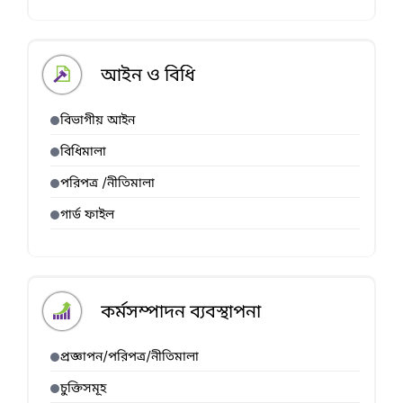
আইন ও বিধি
বিভাগীয় আইন
বিধিমালা
পরিপত্র /নীতিমালা
গার্ড ফাইল
কর্মসম্পাদন ব্যবস্থাপনা
প্রজ্ঞাপন/পরিপত্র/নীতিমালা
চুক্তিসমূহ