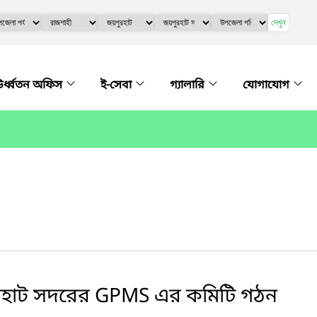
দেখুন
র্ধ্বতন অফিস
ই-সেবা
গ্যালারি
যোগাযোগ
রহাট সদরের GPMS এর কমিটি গঠন